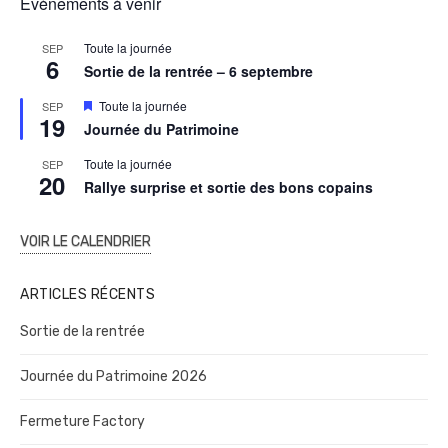
Évènements à venir
Toute la journée
SEP
6
Sortie de la rentrée – 6 septembre
M
Toute la journée
SEP
19
i
Journée du Patrimoine
s
e
Toute la journée
SEP
n
20
a
Rallye surprise et sortie des bons copains
v
a
n
VOIR LE CALENDRIER
t
ARTICLES RÉCENTS
Sortie de la rentrée
Journée du Patrimoine 2026
Fermeture Factory