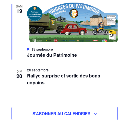
n
u
z
SAM
19
a
e
u
s
v
n
É
i
e
v
g
d
è
a
a
n
M
19 septembre
t
i
t
Journée du Patrimoine
e
s
e
i
e
m
n
.
20 septembre
o
e
DIM
a
20
Rallye surprise et sortie des bons
v
n
n
a
copains
n
t
d
t
e
v
S’ABONNER AU CALENDRIER
u
e