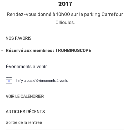
2017
Rendez-vous donné à 10h00 sur le parking Carrefour
Ollioules.
NOS FAVORIS
Réservé aux membres : TROMBINOSCOPE
Évènements à venir
Il n’y a pas d’évènements à venir.
N
o
t
i
VOIR LE CALENDRIER
c
e
ARTICLES RÉCENTS
Sortie de la rentrée