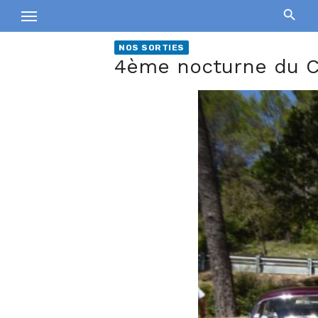
Skip
to
content
NOS SORTIES
4ème nocturne du CAA