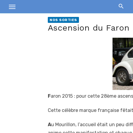
Skip
to
content
NOS SORTIES
Ascension du Faron 
F
aron 2015 : pour cette 28ème ascensi
Cette célèbre marque française fêtait 
A
u Mourillon, l’accueil était un peu di
anime cette manifestation et chaque a