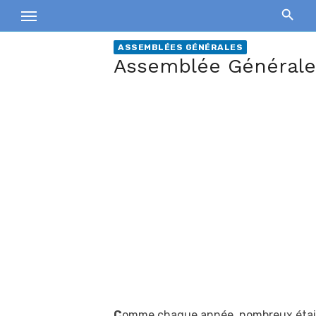
Skip
to
content
ASSEMBLÉES GÉNÉRALES
Assemblée Générale 
C
omme chaque année, nombreux étaien