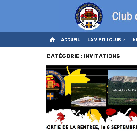
Skip
to
content
home
ACCUEIL
LA VIE DU CLUB
N
CATÉGORIE :
INVITATIONS