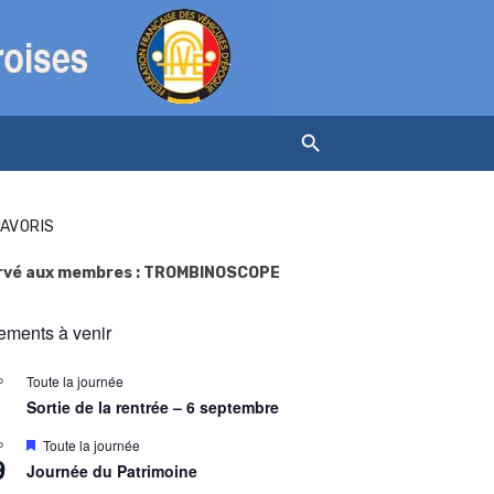
FAVORIS
rvé aux membres : TROMBINOSCOPE
ments à venir
Toute la journée
P
Sortie de la rentrée – 6 septembre
M
Toute la journée
P
9
i
Journée du Patrimoine
s