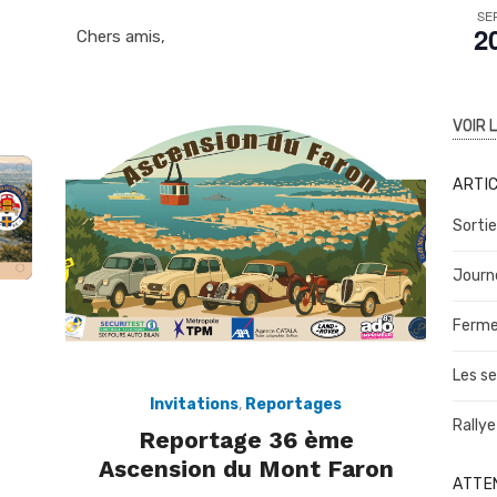
SE
2
Chers amis,
VOIR 
ARTI
Sortie
Journ
Ferme
Les se
Invitations
,
Reportages
Rallye
Reportage 36 ème
Ascension du Mont Faron
ATTEN