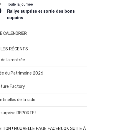
e
Toute la journée
P
n
0
a
Rallye surprise et sortie des bons
v
copains
a
n
t
LE CALENDRIER
CLES RÉCENTS
 de la rentrée
ée du Patrimoine 2026
ture Factory
ntinelles de la rade
 surprise REPORTE !
TION ! NOUVELLE PAGE FACEBOOK SUITE À