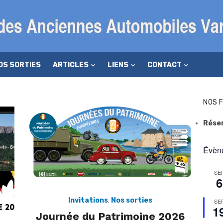
OS SORTIES
ARTICLES
LIENS
CONTACT
NOS 
Rése
Évène
SE
6
Invitations
,
Nos sorties
SE
1
Journée du Patrimoine 2026