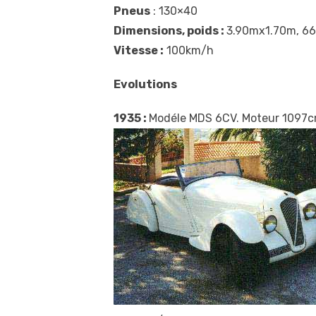
Pneus
: 130×40
Dimensions, poids :
3.90mx1.70m, 66
Vitesse :
100km/h
Evolutions
1935 :
Modéle MDS 6CV. Moteur 1097c