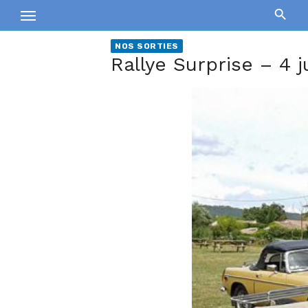
Skip
to
content
NOS SORTIES
Rallye Surprise – 4 j