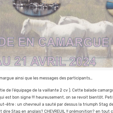
amargue ainsi que les messages des participants…
artie de l’équipage de la vaillante 2 cv ). Cette balade camar
 qui est bon signe !!! heureusement, on se revoit bientôt. Pe
t-être : un chevreuil a sauté par dessus la triumph Stag de
t dire Stag en anglais? CHEVREUIL !! prémonition? en tout 