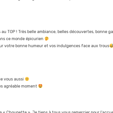
 au TOP ! Très belle ambiance, belles découvertes, bonne g
 dans ce monde épicurien
ur votre bonne humeur et vos indulgences face aux trous
ue vous aussi
rès agréable moment
a « Choupette ». Je tiens à tous vous remercier pour l’accu