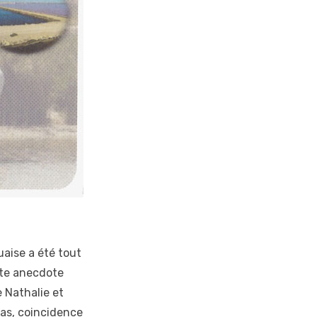
guaise a été tout
tite anecdote
 Nathalie et
cas, coincidence