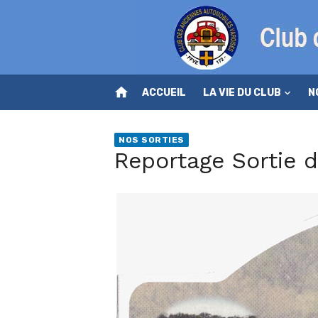
Skip
to
content
home
ACCUEIL
LA VIE DU CLUB
N
NOS SORTIES
Reportage Sortie 