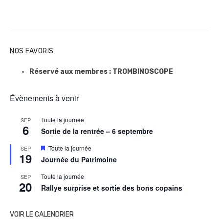
NOS FAVORIS
Réservé aux membres : TROMBINOSCOPE
Évènements à venir
Toute la journée
SEP
6
Sortie de la rentrée – 6 septembre
M
Toute la journée
SEP
19
i
Journée du Patrimoine
s
e
Toute la journée
SEP
n
20
a
Rallye surprise et sortie des bons copains
v
a
n
VOIR LE CALENDRIER
t