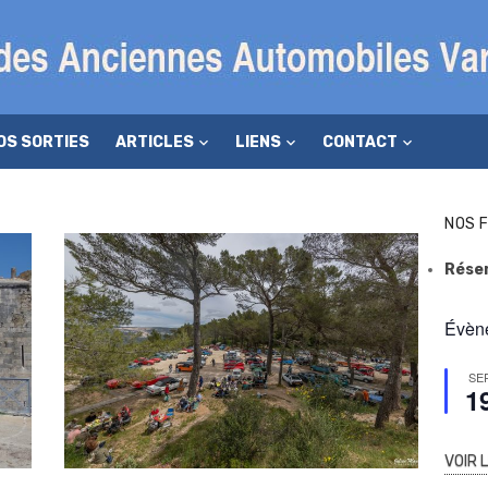
OS SORTIES
ARTICLES
LIENS
CONTACT
NOS 
Rése
Évène
SE
1
VOIR 