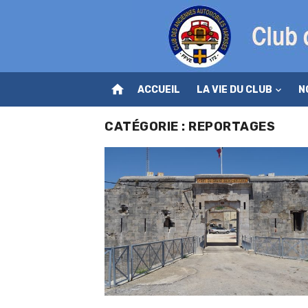
Skip
to
content
home
ACCUEIL
LA VIE DU CLUB
N
CATÉGORIE :
REPORTAGES