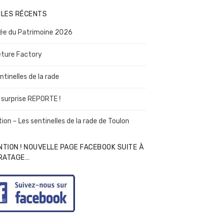
a
n
CLES RÉCENTS
t
ée du Patrimoine 2026
ture Factory
ntinelles de la rade
 surprise REPORTE !
tion – Les sentinelles de la rade de Toulon
TION ! NOUVELLE PAGE FACEBOOK SUITE À
IRATAGE…