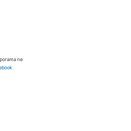
iaporama ne
ebook