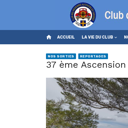
Skip
to
content
home
ACCUEIL
LA VIE DU CLUB
N
NOS SORTIES
REPORTAGES
37 ème Ascension