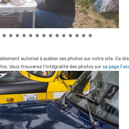
0
1
2
3
4
5
6
ablement autorisé à publier ses photos sur notre site. Ce d
tos. Vous trouverez l’intégralité des photos sur
sa page Fac