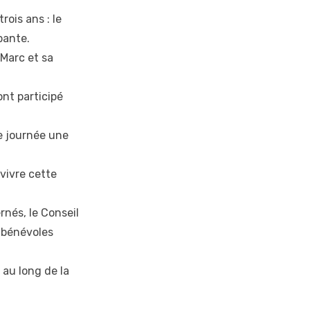
ois ans : le
pante.
 Marc et sa
ont participé
e journée une
vivre cette
nés, le Conseil
 bénévoles
 au long de la