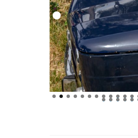
0
1
2
8
9
0
1
2