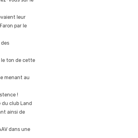
evaient leur
 Faron par le
 des
 le ton de cette
use menant au
stence !
é du club Land
nt ainsi de
 CAAV dans une