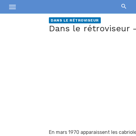
Skip
to
content
DANS LE RÉTROVISEUR
Dans le rétroviseur 
En mars 1970 apparaissent les cabriole