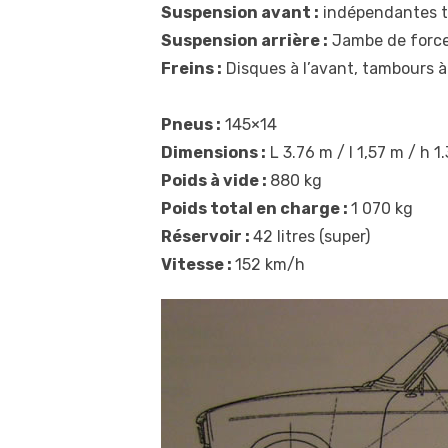
Suspension avant :
indépendantes ty
Suspension arrière :
Jambe de force 
Freins :
Disques à l’avant, tambours à l
Pneus :
145×14
Dimensions :
L 3.76 m / l 1,57 m / h 1
Poids à vide :
880 kg
Poids total en charge :
1 070 kg
Réservoir :
42 litres (super)
Vitesse :
152 km/h