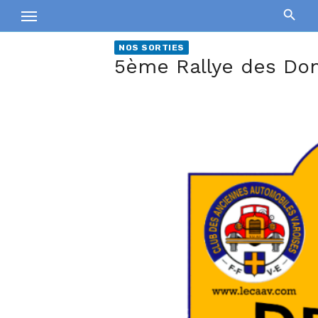
Skip
to
content
NOS SORTIES
5ème Rallye des Don