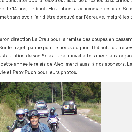
e constater que la relève est assurée chez les passionnés 
une de 14 ans, Thibault Mourichon, aux commandes d’un Sole
mmet sans avoir l’air d’être éprouvé par l’épreuve, malgré les
aron direction La Crau pour la remise des coupes en passant
Sur le trajet, panne pour le héros du jour, Thibault, qui rec
stauration de son Solex. Une nouvelle fois merci aux organ
s cette année le relais de Alex, merci aussi à nos sponsors, L
vie et Papy Puch pour leurs photos.