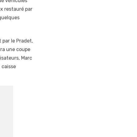
de véhicules
x restauré par
 quelques
 par le Pradet,
evra une coupe
isateurs, Marc
a caisse