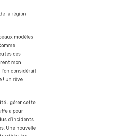
de la région
t beaux modèles
. Comme
outes ces
irent mon
 l’on considérait
e ! un rêve
té : gérer cette
uffe a pour
lus d’incidents
es. Une nouvelle