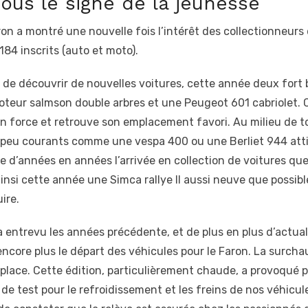
ous le signe de la jeunesse
on a montré une nouvelle fois l’intérêt des collectionneurs 
84 inscrits (auto et moto).
et de découvrir de nouvelles voitures, cette année deux for
 moteur salmson double arbres et une Peugeot 601 cabriolet
en force et retrouve son emplacement favori. Au milieu de t
 peu courants comme une vespa 400 ou une Berliet 944 att
e d’années en années l’arrivée en collection de voitures que
insi cette année une Simca rallye II aussi neuve que possibl
ire.
entrevu les années précédente, et de plus en plus d’actuali
 encore plus le départ des véhicules pour le Faron. La surcha
place. Cette édition, particulièrement chaude, a provoqué p
de test pour le refroidissement et les freins de nos véhicul