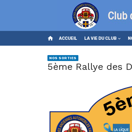
Skip
to
content
home
ACCUEIL
LA VIE DU CLUB
N
NOS SORTIES
5ème Rallye des D