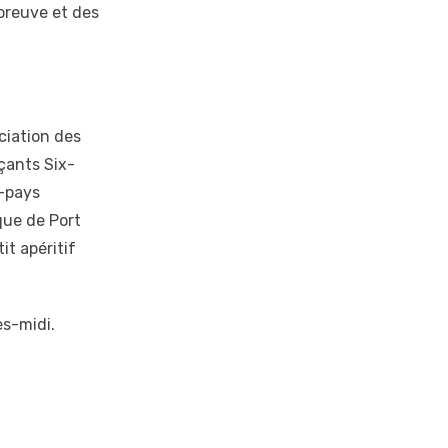
preuve et des
ciation des
çants Six-
e-pays
que de Port
it apéritif
ès-midi.