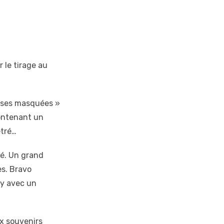
 le tirage au
euses masquées »
contenant un
étré…
sé. Un grand
es. Bravo
ry avec un
ux souvenirs