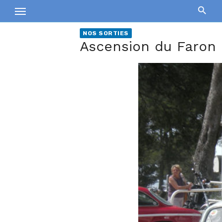
Skip
to
content
NOS SORTIES
Ascension du Faron 