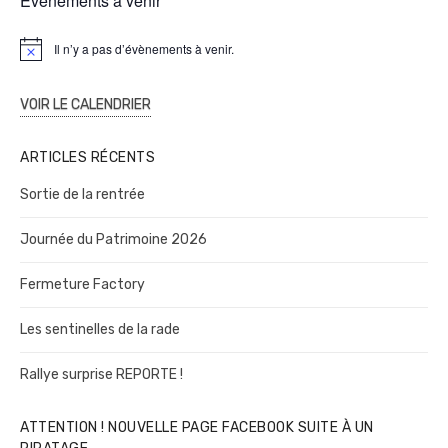
Évènements à venir
Il n’y a pas d’évènements à venir.
N
o
t
i
VOIR LE CALENDRIER
c
e
ARTICLES RÉCENTS
Sortie de la rentrée
Journée du Patrimoine 2026
Fermeture Factory
Les sentinelles de la rade
Rallye surprise REPORTE !
ATTENTION ! NOUVELLE PAGE FACEBOOK SUITE À UN