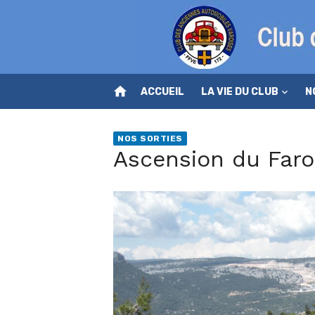
Skip
to
content
home
ACCUEIL
LA VIE DU CLUB
N
NOS SORTIES
Ascension du Faro