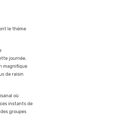
dont le thème
e
ette journée.
un magnifique
s de raisin
tisanal où
 ces instants de
s des groupes