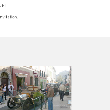
e !
nvitation.