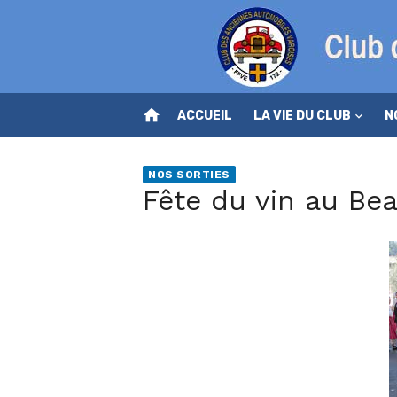
Skip
to
content
home
ACCUEIL
LA VIE DU CLUB
N
NOS SORTIES
Fête du vin au Be