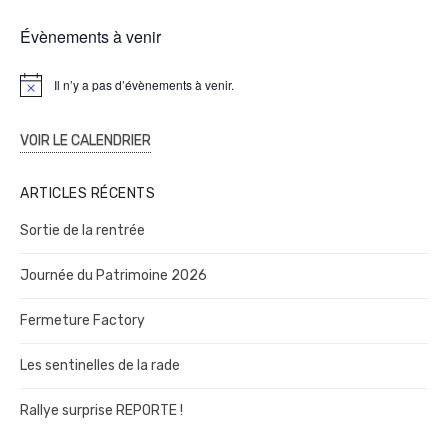
Évènements à venir
Il n’y a pas d’évènements à venir.
N
o
t
i
VOIR LE CALENDRIER
c
e
ARTICLES RÉCENTS
Sortie de la rentrée
Journée du Patrimoine 2026
Fermeture Factory
Les sentinelles de la rade
Rallye surprise REPORTE !