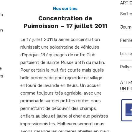
ARTI
Nos sorties
Sortie
la
Concentration de
Puimoisson – 17 juillet 2011
Journ
on
Le 17 juillet 2011 la 3ème concentration
Ferme
réunissait une soixantaine de véhicules
Les se
d’époque. 18 équipages de notre Club
partaient de Sainte Musse à 8 h du matin.
Rallye
e
Pour certain la nuit fut courte mais quelle
es
belle promenade pour rejoindre ce village
ATTEN
entouré de lavande en fleurs. Un accueil
UN P
comme toujours très agréable, avec une
promenade sur des petites routes nous
permettant de découvrir des champs
entiers au bleu et jaune si cher aux peintres
impressionnistes. Malheureusement nous
avons dérangé les ouvrières abeilles en plein