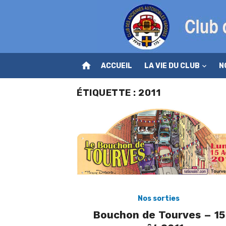
Skip
to
content
home
ACCUEIL
LA VIE DU CLUB
N
ÉTIQUETTE :
2011
Nos sorties
Bouchon de Tourves – 15