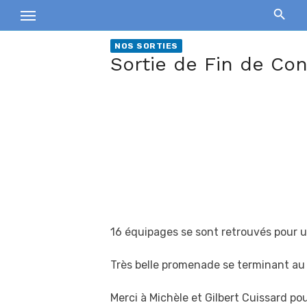
Skip
to
content
NOS SORTIES
Sortie de Fin de Con
16 équipages se sont retrouvés pour un
Très belle promenade se terminant au
Merci à Michèle et Gilbert Cuissard po