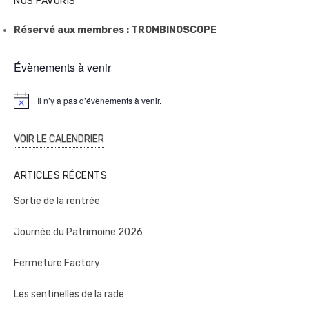
NOS FAVORIS
Réservé aux membres : TROMBINOSCOPE
Évènements à venir
Il n’y a pas d’évènements à venir.
N
o
t
i
VOIR LE CALENDRIER
c
e
ARTICLES RÉCENTS
Sortie de la rentrée
Journée du Patrimoine 2026
Fermeture Factory
Les sentinelles de la rade